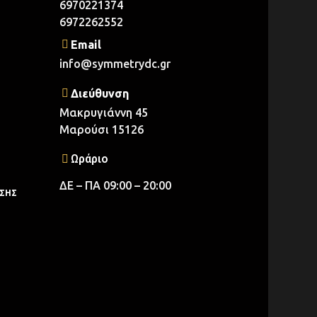
6970221374
6972262552
Email
info@symmetrydc.gr
Διεύθυνση
Μακρυγιάννη 45
Μαρούσι 15126
Ωράριο
ΔΕ – ΠΑ 09:00 – 20:00
ΟΣΗΣ