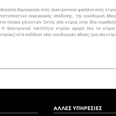
ιαδικασία δημιουργίας ενός ηλεκτρονικού φακέλου ενός κτιρ
πιστοποιητικό ενεργειακής απόδοσης, την οικοδομική άδε
ον πίνακα χιλιοστών. Εκτός από κτίρια, στην ίδια νομοθεσ
. Η ηλεκτρονική ταυτότητα κτιρίου αφορά όλα τα κτίρια 
κτησίες) είτε εκδίδουν νέες οικοδομικές άδειες (για νέα κτίρι
ΑΛΛΕΣ ΥΠΗΡΕΣΙΕΣ