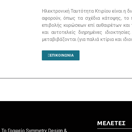
Ηλεκτρονική Ταυτότητα Κτιρίου είναι η δ
αφορούν, όπως τα σχέδια κάτοψης, το 
επιβολής κυρώσεων επί αυθαιρέτων και τ
και αυτοτελείς διηρημένες ιδιοκτησίες
μεταβιβάζονται (για παλιά κτίρια και ιδιο
ΕΠΙΚΟΙΝΩΝΙΑ
ΜΕΛΕΤΕΣ
To Γραφείο Symmetry Design &