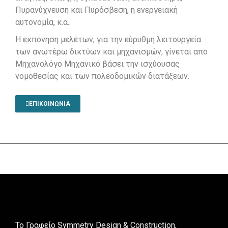
Πυρανύχνευση και Πυρόσβεση, η ενεργειακή
αυτονομία, κ.α..
Η εκπόνηση μελέτων, για την εύρυθμη λειτουργεία
των ανωτέρω δικτύων και μηχανισμών, γίνεται απο
Μηχανολόγο Μηχανικό βάσει την ισχύουσας
νομοθεσίας και των πολεοδομικών διατάξεων.
ΕΠΙΚΟΙΝΩΝΙΑ
To Γραφείο Symmetry Design & Construction,