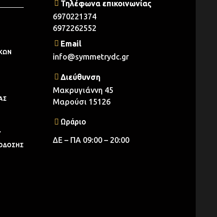
Τηλέφωνα επικοινωνίας
6970221374
6972262552
Email
ΚΩΝ
info@symmetrydc.gr
Διεύθυνση
Μακρυγιάννη 45
ΑΣ
Μαρούσι 15126
Ωράριο
Υ
ΔΕ – ΠΑ 09:00 – 20:00
ΠΟΔΟΣΗΣ